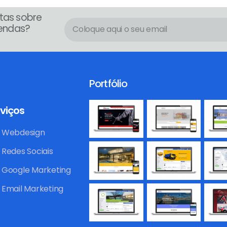
tas sobre
endas?
Portfólio
viços
Webdesign
Redes Sociais
Google Marketing
Email Marketing