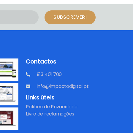
SUBSCREVER!
Contactos
913 401 700
info@impactodigital.pt
Links úteis
Política de Privacidade
Livro de reclamações