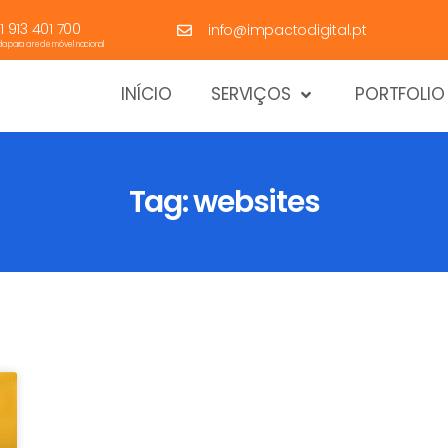
1 913 401 700
info@impactodigital.pt
 para a rede móvel nacional
INÍCIO
SERVIÇOS
PORTFOLIO
Tag: websites