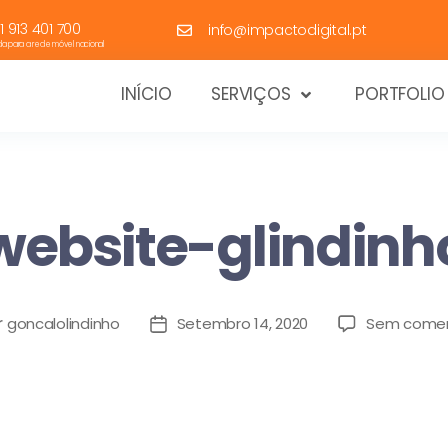
1 913 401 700
info@impactodigital.pt
 para a rede móvel nacional
INÍCIO
SERVIÇOS
PORTFOLIO
website-glindinh
r
goncalolindinho
Setembro 14, 2020
Sem comen