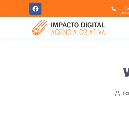
+ 35
Chamada
Po