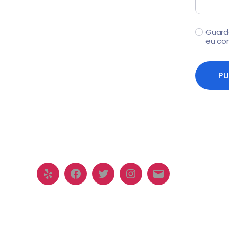
Guard
eu co