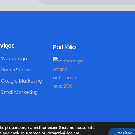
viços
Portfólio
Webdesign
Redes Sociais
Google Marketing
Email Marketing
he proporcionar a melhor experiência no nosso site.
e que cookies usamos ou desactivá-los em
Aceitar