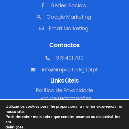
Redes Sociais
Google Marketing
Email Marketing
Contactos
913 401 700
info@impactodigital.pt
Links úteis
Política de Privacidade
Livro de reclamações
Utilizamos cookies para lhe proporcionar a melhor experiência no
nosso site.
Pode descobrir mais sobre que cookies usamos ou desactivá-los
em
definições
.